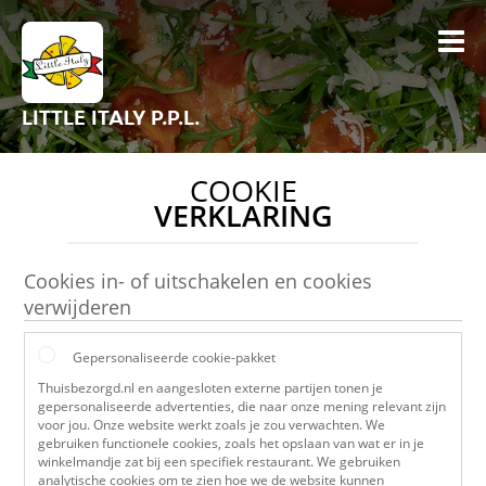
LITTLE ITALY P.P.L.
COOKIE
VERKLARING
Cookies in- of uitschakelen en cookies
verwijderen
Gepersonaliseerde cookie-pakket
Thuisbezorgd.nl en aangesloten externe partijen tonen je
gepersonaliseerde advertenties, die naar onze mening relevant zijn
voor jou. Onze website werkt zoals je zou verwachten. We
gebruiken functionele cookies, zoals het opslaan van wat er in je
winkelmandje zat bij een specifiek restaurant. We gebruiken
analytische cookies om te zien hoe we de website kunnen