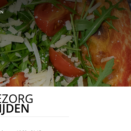
ON
EZORG
IJDEN