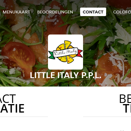
MENUKAART
BEOORDELINGEN
CONTACT
COLOF
LITTLE ITALY P.P.L.
ACT
B
ATIE
T