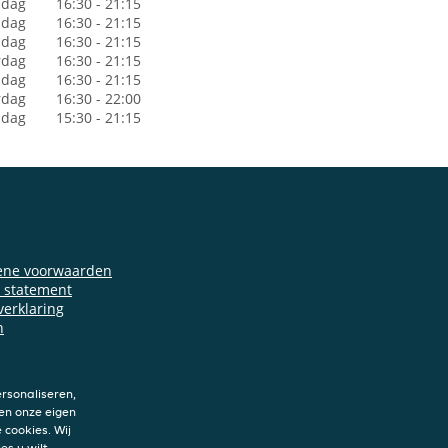
dag
16:30 - 21:15
sdag
16:30 - 21:15
dag
16:30 - 21:15
rdag
16:30 - 21:15
jdag
16:30 - 21:15
rdag
16:30 - 22:00
ndag
15:30 - 21:15
ene voorwaarden
y statement
verklaring
n
rsonaliseren,
en onze eigen
 cookies. Wij
es u wilt