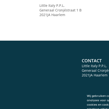
Little Italy P.P.L.
Generaal Cronjéstraat 1 B
2021JA
Haarlem
CONTACT
Little Italy P.P.L.
Generaal Cronjés
2021JA
Haarlem
Wij gebruiken c
analyses voor o
cookies en cook
plaatsen altijd