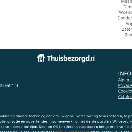
Maan
Din
Woens
Donde
Vri
Zate
Zo
INFO
Algem
traat 1 B
Privac
Cookie
Colofo
ookies en andere technologieën om uw gebruikerservaring te verbeteren, te pe
ptimalisatie en advertenties in samenwerking met derde partijen. Wij gebruik
ies van derde partijen. Door op OK te klikken accepteert u het gebruik van alle
 noodzakelijke cookies. Selecteer
Voorkeuren beheren
om te kiezen welke cooki